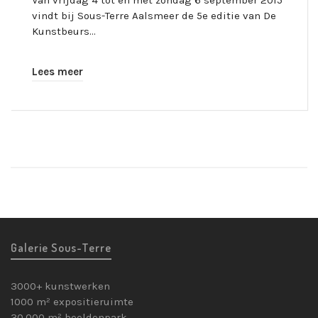
Van vrijdag 4 tot en met zondag 6 september 2015
vindt bij Sous-Terre Aalsmeer de 5e editie van De
Kunstbeurs…
Lees meer
Galerie Sous-Terre
3000+ kunstwerken
1000 m² expositieruimte
30.000 m² beeldenpark