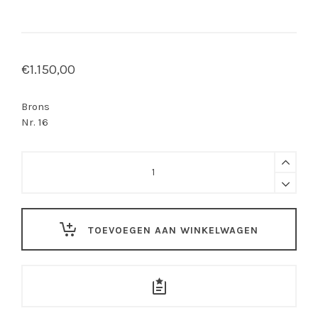
€
1.150,00
Brons
Nr. 16
Mieke
Oldenburg
-
Sarcophagus
IV
TOEVOEGEN AAN WINKELWAGEN
quantity