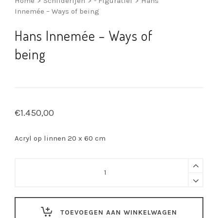
Home
>
Schilderijen
>
- Figuratief
>
Hans
Innemée – Ways of being
Hans Innemée – Ways of
being
€
1.450,00
Acryl op linnen 20 x 60 cm
Hans
Innemée
-
Ways
of
TOEVOEGEN AAN WINKELWAGEN
being