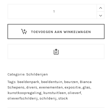
Bianca
Schepers
-
Zonder
titel
TOEVOEGEN AAN WINKELWAGEN
5
quantity
Categorie:
Schilderijen
Tags:
beeldenpark
,
beeldentuin
,
beurzen
,
Bianca
Schepens
,
divers
,
evenementen
,
expositie
,
glas
,
kunstkoopregeling
,
kunstuitleen
,
olieverf
,
olieverfschilderij
,
schilderij
,
stock