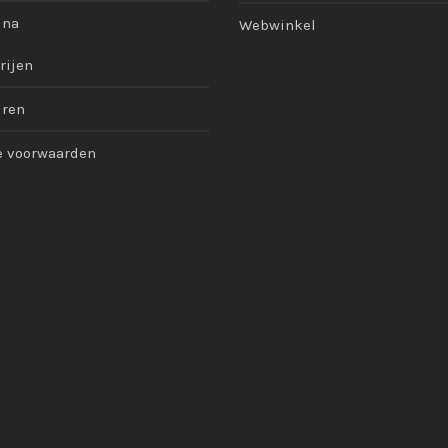
ina
Webwinkel
rijen
uren
 voorwaarden