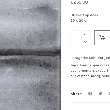
€
250,00
Olieverf op doek
20 x 20 cm
Bianca
Schepers-
Zonder
titel
4
Categorie:
Schilderijen
quantity
Tags:
beeldenpark
,
bee
evenementen
,
expositi
olieverfschilderij
,
schi
Share