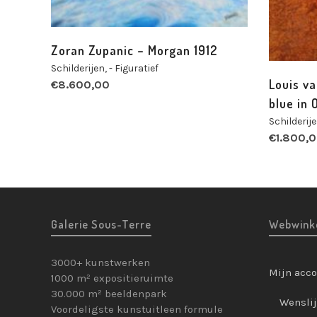
Zoran Zupanic – Morgan 1912
Schilderijen
,
- Figuratief
Louis va
€
8.600,00
blue in 
Schilderij
€
1.800,
Galerie Sous-Terre
Webwink
3000+ kunstwerken
Mijn acc
1000 m² expositieruimte
30.000 m² beeldenpark
Wenslij
Voordeligste kunstuitleen formule