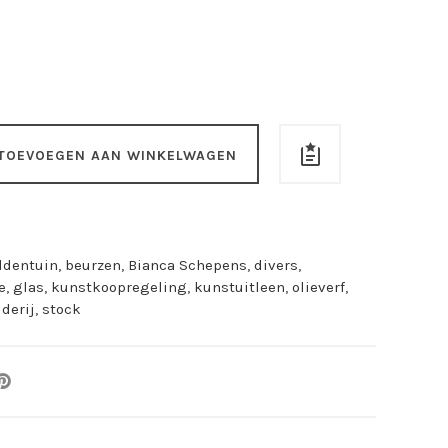
TOEVOEGEN AAN WINKELWAGEN
ldentuin
,
beurzen
,
Bianca Schepens
,
divers
,
e
,
glas
,
kunstkoopregeling
,
kunstuitleen
,
olieverf
,
lderij
,
stock