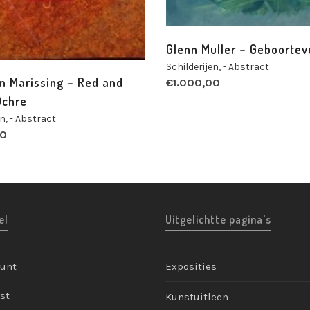
Glenn Muller – Geboortev
Schilderijen
,
- Abstract
n Marissing – Red and
€
1.000,00
Ochre
en
,
- Abstract
00
el
Uitgelichtte pagina’s
ount
Exposities
st
Kunstuitleen