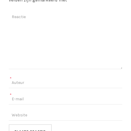
velden zijn gemarkeerd met
*
*
*