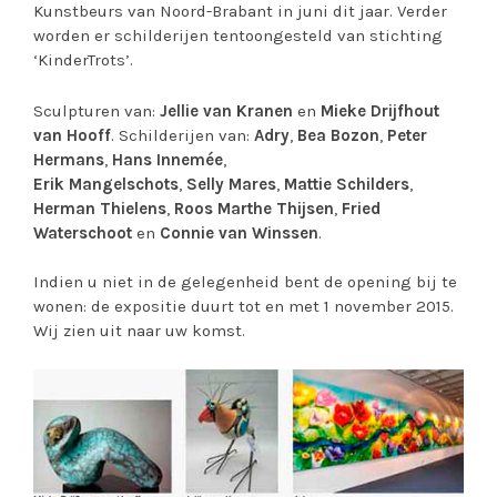
Kunstbeurs van Noord-Brabant in juni dit jaar. Verder
worden er schilderijen tentoongesteld van stichting
‘KinderTrots’.
Sculpturen van:
Jellie van Kranen
en
Mieke Drijfhout
van Hooff
. Schilderijen van:
Adry
,
Bea Bozon
,
Peter
Hermans
,
Hans Innemée
,
Erik Mangelschots
,
Selly Mares
,
Mattie Schilders
,
Herman Thielens
,
Roos Marthe Thijsen
,
Fried
Waterschoot
en
Connie van Winssen
.
Indien u niet in de gelegenheid bent de opening bij te
wonen: de expositie duurt tot en met 1 november 2015.
Wij zien uit naar uw komst.