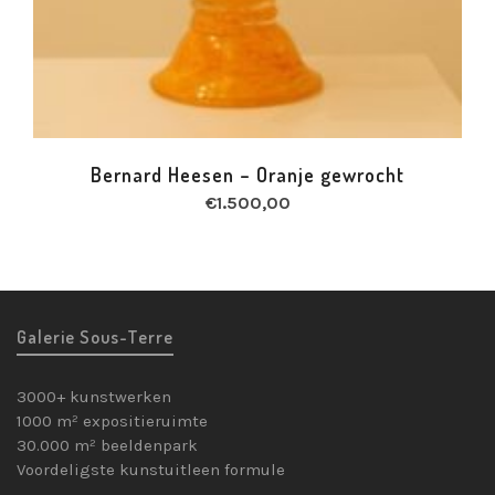
Bernard Heesen – Oranje gewrocht
€
1.500,00
Galerie Sous-Terre
3000+ kunstwerken
1000 m² expositieruimte
30.000 m² beeldenpark
Voordeligste kunstuitleen formule