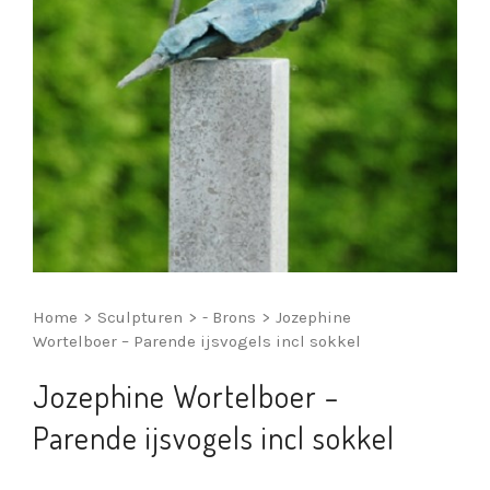
Home
>
Sculpturen
>
- Brons
>
Jozephine
Wortelboer – Parende ijsvogels incl sokkel
Jozephine Wortelboer –
Parende ijsvogels incl sokkel