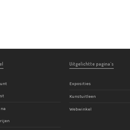
el
Uitgelichtte pagina’s
ount
Exposities
st
Kunstuitleen
ina
Webwinkel
rijen