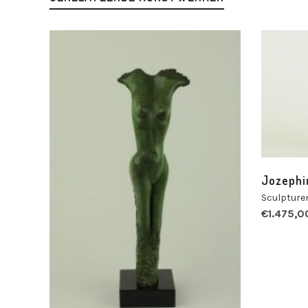
Jozephi
Sculpture
€
1.475,0