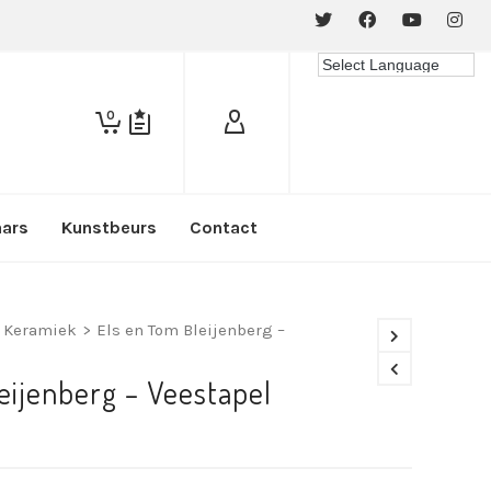
0
aars
Kunstbeurs
Contact
- Keramiek
>
Els en Tom Bleijenberg –
eijenberg – Veestapel