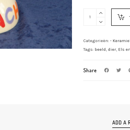
Els
en
Tom
Bleijenberg
-
Categorieën:
- Keramie
Veestapel
Tags:
beeld
,
dier
,
Els e
quantity
Share
ADD A 