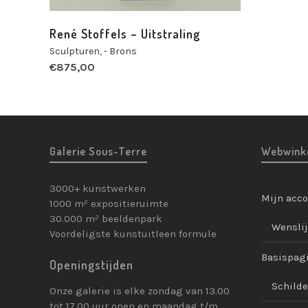
René Stoffels – Uitstraling
Sculpturen
,
- Brons
€
875,00
Galerie Sous-Terre
Webwink
3000+ kunstwerken
Mijn acc
1000 m² expositieruimte
30.000 m² beeldenpark
Wenslij
Voordeligste kunstuitleen formule
Basispag
Openingstijden
Schilde
Onze galerie is elke zondag van 13.00
tot 17.00 uur open en maandag t/m