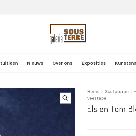
tuitleen
Nieuws
Over ons
Exposities
Kunsten
Home
>
Sculpturen
>
Veestapel
Els en Tom Bl