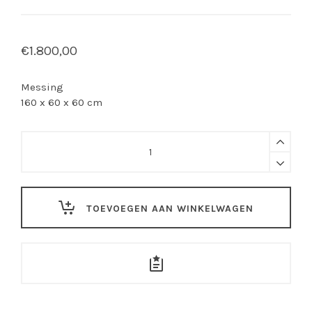
€
1.800,00
Messing
160 x 60 x 60 cm
Adje
Martens
-
Chathing
licht
TOEVOEGEN AAN WINKELWAGEN
quantity