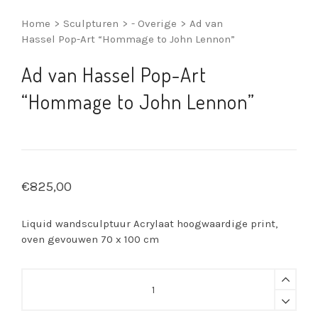
Home
>
Sculpturen
>
- Overige
>
Ad van
Hassel Pop-Art “Hommage to John Lennon”
Ad van Hassel Pop-Art
“Hommage to John Lennon”
€
825,00
Liquid wandsculptuur Acrylaat hoogwaardige print,
oven gevouwen 70 x 100 cm
Ad
van
Hassel