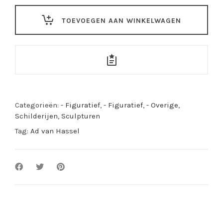
Pop-
Art
TOEVOEGEN AAN WINKELWAGEN
"Hommage
to
John
Lennon"
quantity
Categorieën:
- Figuratief
,
- Figuratief
,
- Overige
,
Schilderijen
,
Sculpturen
Tag:
Ad van Hassel