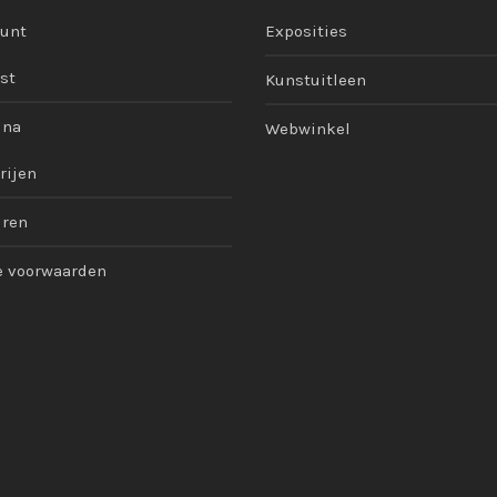
ount
Exposities
st
Kunstuitleen
ina
Webwinkel
rijen
uren
 voorwaarden