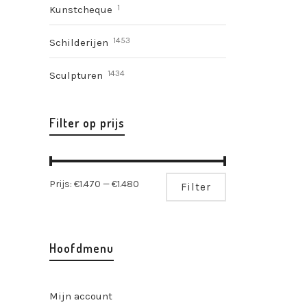
1
Kunstcheque
1453
Schilderijen
1434
Sculpturen
Filter op prijs
Min.
Max.
Prijs:
€1.470
—
€1.480
Filter
prijs
prijs
Hoofdmenu
Mijn account