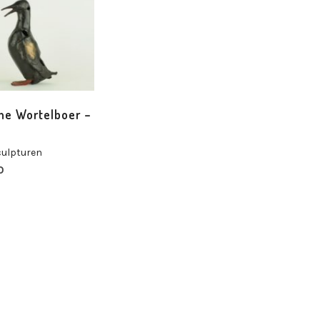
ne Wortelboer –
culpturen
0