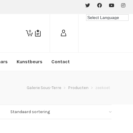
0
aars
Kunstbeurs
Contact
Galerie Sous-Terre
>
Producten
>
zeekoet