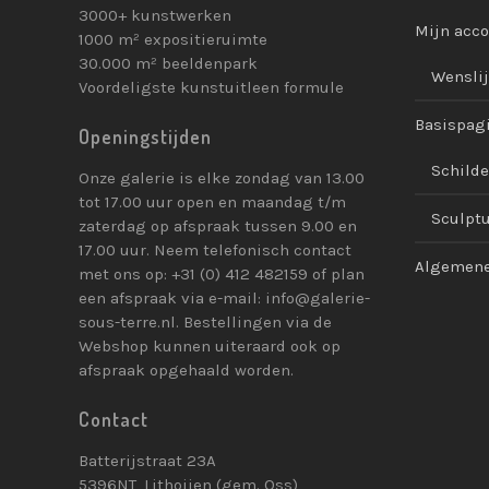
3000+ kunstwerken
Mijn acc
1000 m² expositieruimte
30.000 m² beeldenpark
Wenslij
Voordeligste kunstuitleen formule
Basispag
Openingstijden
Schilde
Onze galerie is elke zondag van 13.00
tot 17.00 uur open en maandag t/m
Sculpt
zaterdag op afspraak tussen 9.00 en
17.00 uur. Neem telefonisch contact
Algemene
met ons op: +31 (0) 412 482159 of plan
een afspraak via e-mail: info@galerie-
sous-terre.nl. Bestellingen via de
Webshop kunnen uiteraard ook op
afspraak opgehaald worden.
Contact
Batterijstraat 23A
5396NT, Lithoijen (gem. Oss)