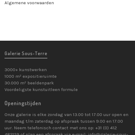
Algemene voorwaarden
Galerie Sous-Terre
3000+ kunstwerken
1000 m² expositieruimte
30.000 m² beeldenpark
Voordeligste kunstuitleen formule
Openingstijden
Onze galerie is elke zondag van 13.00 tot 17.00 uur open en
maandag t/m zaterdag op afspraak tussen 9.00 en 17.00
uur. Neem telefonisch contact met ons op: +31 (0) 412
482159 of plan een afspraak via e-mail: info@galerie-sous-