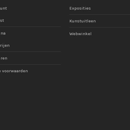
ount
Exposities
st
Kunstuitleen
ina
Webwinkel
rijen
uren
 voorwaarden