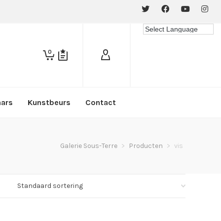
0
aars
Kunstbeurs
Contact
Galerie Sous-Terre
>
Producten
>
vis