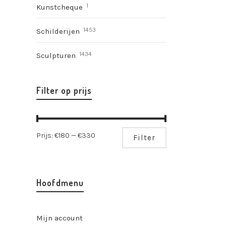
1
Kunstcheque
1453
Schilderijen
1434
Sculpturen
Filter op prijs
Min.
Max.
Prijs:
€180
—
€330
Filter
prijs
prijs
Hoofdmenu
Mijn account