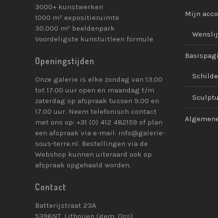
3000+ kunstwerken
Mijn acc
1000 m² expositieruimte
30.000 m² beeldenpark
Wenslij
Voordeligste kunstuitleen formule
Basispag
Openingstijden
Schilde
Onze galerie is elke zondag van 13.00
tot 17.00 uur open en maandag t/m
Sculpt
zaterdag op afspraak tussen 9.00 en
17.00 uur. Neem telefonisch contact
Algemene
met ons op: +31 (0) 412 482159 of plan
een afspraak via e-mail: info@galerie-
sous-terre.nl. Bestellingen via de
Webshop kunnen uiteraard ook op
afspraak opgehaald worden.
Contact
Batterijstraat 23A
5396NT, Lithoijen (gem. Oss)