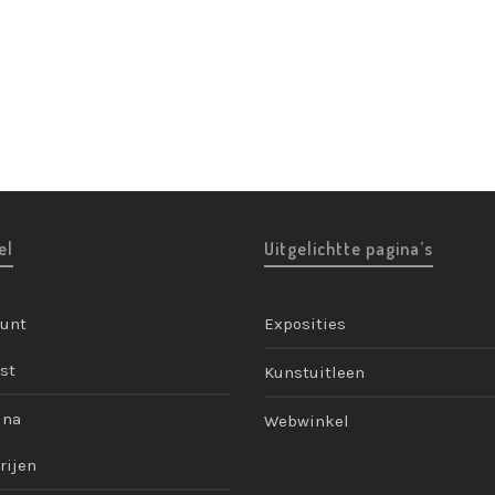
el
Uitgelichtte pagina’s
ount
Exposities
st
Kunstuitleen
ina
Webwinkel
rijen