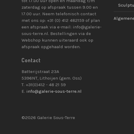
tot 17.00 uur open en maandag t/m
Sculpt
zaterdag op afspraak tussen 9.00 en
17.00 uur. Neem telefonisch contact
Algemene
met ons op: +31 (0) 412 482159 of plan
een afspraak via e-mail: info@galerie-
sous-terre.nl. Bestellingen via de
Webshop kunnen uiteraard ook op
afspraak opgehaald worden.
Contact
Batterijstraat 23A
5396NT, Lithoijen (gem. Oss)
T. +31(0)412 - 48 21 59
E.
info@galerie-sous-terre.nl
©2026 Galerie Sous-Terre