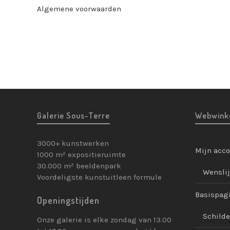
Algemene voorwaarden
Galerie Sous-Terre
Webwink
3000+ kunstwerken
Mijn acc
1000 m² expositieruimte
30.000 m² beeldenpark
Wenslij
Voordeligste kunstuitleen formule
Basispag
Openingstijden
Schilde
Onze galerie is elke zondag van 13.00