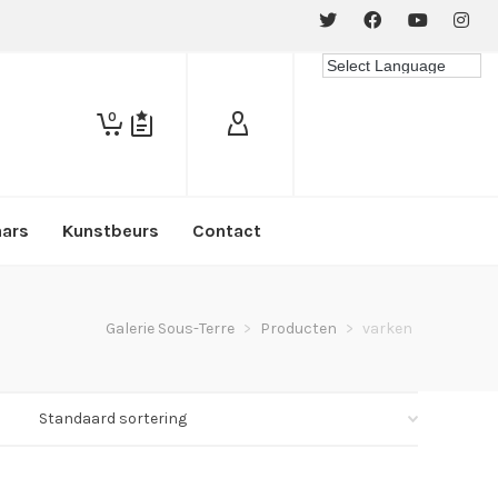
0
aars
Kunstbeurs
Contact
Galerie Sous-Terre
>
Producten
>
varken