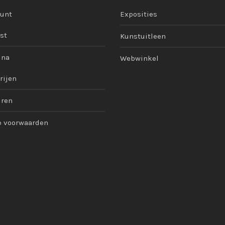
ount
Exposities
st
Kunstuitleen
ina
Webwinkel
rijen
uren
 voorwaarden