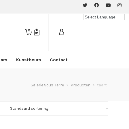
0
aars
Kunstbeurs
Contact
Galerie Sous-Terre
>
Producten
>
taart