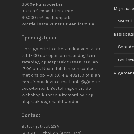
3000+ kunstwerken
Mijn acc
1000 m² expositieruimte
30.000 m² beeldenpark
Wenslij
Voordeligste kunstuitleen formule
Basispag
Openingstijden
Schilde
Onze galerie is elke zondag van 13.00
tot 17.00 uur open en maandag t/m
Sculpt
zaterdag op afspraak tussen 9.00 en
17.00 uur. Neem telefonisch contact
Algemene
met ons op: +31 (0) 412 482159 of plan
een afspraak via e-mail: info@galerie-
sous-terre.nl. Bestellingen via de
Webshop kunnen uiteraard ook op
afspraak opgehaald worden.
Contact
Batterijstraat 23A
5396NT, Lithoijen (gem. Oss)