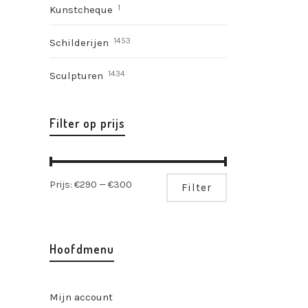
1
Kunstcheque
1453
Schilderijen
1434
Sculpturen
Filter op prijs
Min.
Max.
Prijs:
€290
—
€300
Filter
prijs
prijs
Hoofdmenu
Mijn account