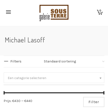
0
Michael Lasoff
Filters
Een categorie selecteren
Mi
Ma
Prijs:
€430
—
€440
Filter
pri
pri