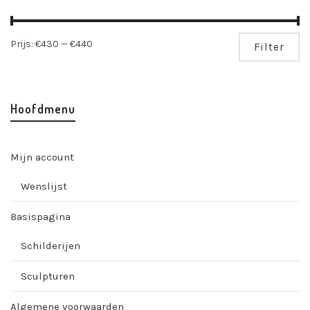
Mi
Ma
Prijs:
€430
—
€440
Filter
pri
pri
Hoofdmenu
Mijn account
Wenslijst
Basispagina
Schilderijen
Sculpturen
Algemene voorwaarden