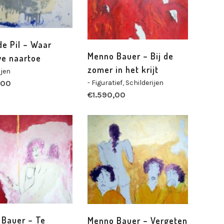
de Pil – Waar
Menno Bauer – Bij de
e naartoe
zomer in het krijt
ijen
- Figuratief
,
Schilderijen
,00
€
1.590,00
Bauer – Te
Menno Bauer – Vergeten