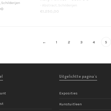
- Abstra
,
Schilderijen
- Abstract
,
Schilderijen
€
2.150
00
€
1.250,00
←
1
2
3
4
5
el
Uitgelichtte pagina’s
ount
Exposities
st
Kunstuitleen