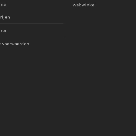
ina
Webwinkel
rijen
uren
 voorwaarden