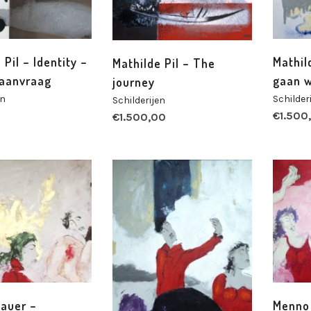
 Pil – Identity –
Mathil
Mathilde Pil – The
 aanvraag
gaan w
journey
en
Schilder
Schilderijen
€
1.500
€
1.500,00
auer –
Menno 