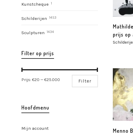
1
Kunstcheque
1453
Schilderijen
Mathilde
1434
Sculpturen
prijs op
Schilderij
Filter op prijs
Min.
Max.
Prijs:
€20
—
€25.000
Filter
prijs
prijs
Hoofdmenu
Mijn account
Menno B