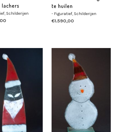
 lachers
te huilen
ief
,
Schilderijen
- Figuratief
,
Schilderijen
,00
€
1.590,00