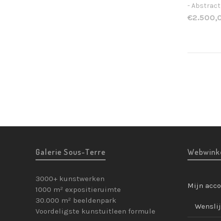
- Abstract
€
2.500,
Galerie Sous-Terre
Webwink
3000+ kunstwerken
Mijn acc
1000 m² expositieruimte
30.000 m² beeldenpark
Wenslij
Voordeligste kunstuitleen formule