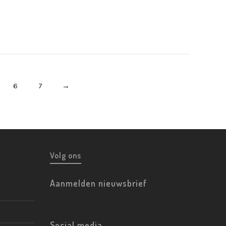
- Abstract
,
Schilderijen
ct
,
Schilderijen
€
2.150,00
,00
6
7
→
Volg ons
Aanmelden nieuwsbrief
Social media