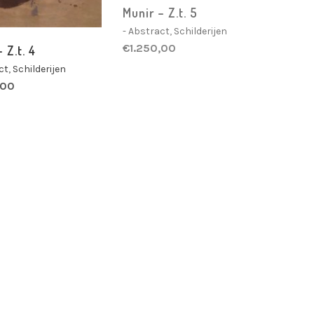
Munir – Z.t. 5
- Abstract
,
Schilderijen
€
1.250,00
 Z.t. 4
ct
,
Schilderijen
,00
Nelly Polfliet – Moment
Polfliet – Moment
musical
re