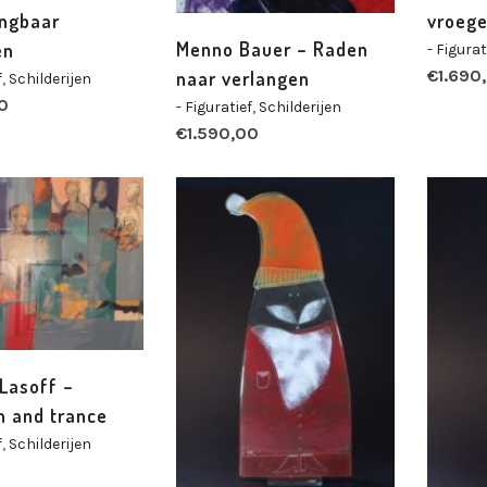
ngbaar
vroege
Menno Bauer – Raden
en
- Figurat
€
1.690
naar verlangen
f
,
Schilderijen
0
- Figuratief
,
Schilderijen
€
1.590,00
Lasoff –
n and trance
f
,
Schilderijen