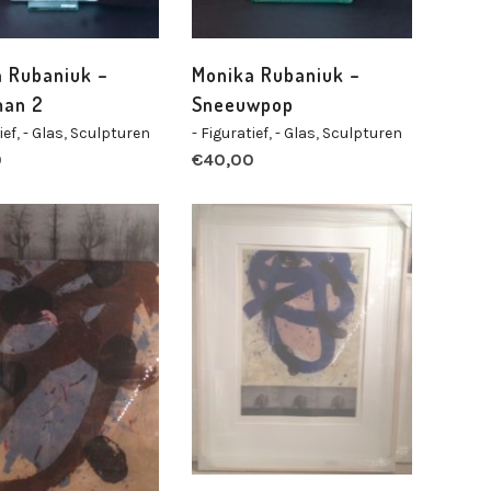
 Rubaniuk –
Monika Rubaniuk –
man 2
Sneeuwpop
ief
,
- Glas
,
Sculpturen
- Figuratief
,
- Glas
,
Sculpturen
0
€
40,00