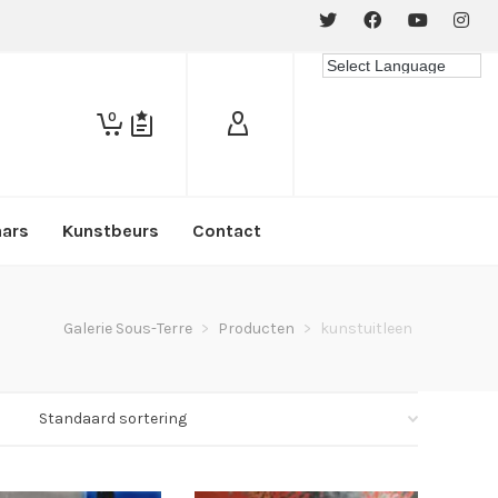
0
aars
Kunstbeurs
Contact
Galerie Sous-Terre
>
Producten
>
kunstuitleen