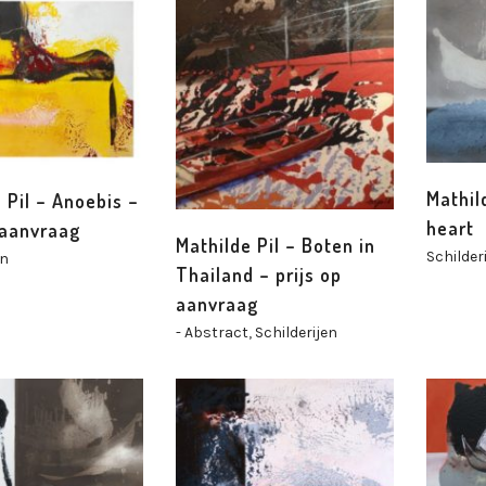
Mathil
 Pil – Anoebis –
heart
 aanvraag
Mathilde Pil – Boten in
Schilder
en
Thailand – prijs op
aanvraag
- Abstract
,
Schilderijen