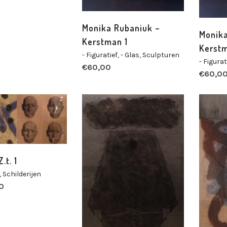
Monika Rubaniuk –
Monika
Kerstman 1
Kerst
- Figuratief
,
- Glas
,
Sculpturen
- Figurat
€
60,00
€
60,0
.t. 1
,
Schilderijen
0