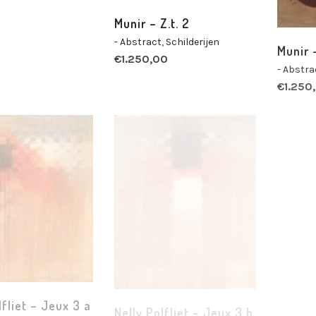
Munir – Z.t. 2
- Abstract
,
Schilderijen
Munir –
€
1.250,00
- Abstra
€
1.250
Nelly 
literai
lfliet – Jeux 3 a
Nelly Polfliet – Jeux 3 b