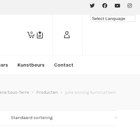
0
aars
Kunstbeurs
Contact
erie Sous-Terre
>
Producten
>
julia woning kunstuitleen