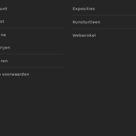
ount
Exposities
st
Kunstuitleen
ina
Webwinkel
rijen
uren
 voorwaarden