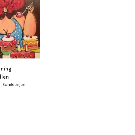
oning –
llen
f
,
Schilderijen