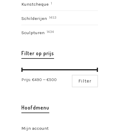
1
Kunstcheque
1453
Schilderijen
1434
Sculpturen
Filter op prijs
Min.
Max.
Prijs:
€490
—
€500
Filter
prijs
prijs
Hoofdmenu
Mijn account