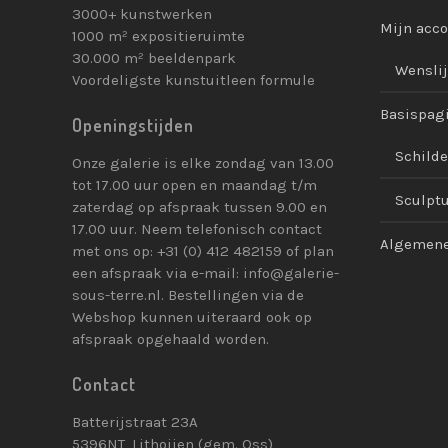
3000+ kunstwerken
Mijn acc
1000 m² expositieruimte
30.000 m² beeldenpark
Wenslij
Voordeligste kunstuitleen formule
Basispag
Openingstijden
Schilde
Onze galerie is elke zondag van 13.00
tot 17.00 uur open en maandag t/m
Sculpt
zaterdag op afspraak tussen 9.00 en
17.00 uur. Neem telefonisch contact
Algemene
met ons op: +31 (0) 412 482159 of plan
een afspraak via e-mail: info@galerie-
sous-terre.nl. Bestellingen via de
Webshop kunnen uiteraard ook op
afspraak opgehaald worden.
Contact
Batterijstraat 23A
5396NT, Lithoijen (gem. Oss)