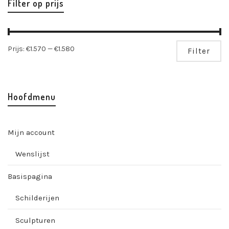
Filter op prijs
Mi
Ma
Prijs:
€1.570
—
€1.580
Filter
pri
pri
Hoofdmenu
Mijn account
Wenslijst
Basispagina
Schilderijen
Sculpturen