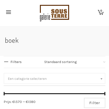
0
boek
Filters
Een categorie selecteren
Mi
Ma
Prijs:
€1.570
—
€1.580
Filter
pri
pri